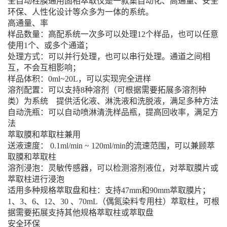
全自动柱膜通用固相萃取仪是一款集自动化、高通量、安全
环保、人性化设计等众多为一体的系统。
高通量、率
样品数量：高配系统一次多可以处理12个样品，也可以任意
使用1个、或多个通道；
处理方式：可以并行处理，也可以串行处理。通道之间相
互，不会互相影响；
样品体积：0ml~20L，可以实现完全进样
溶剂配置：可以支持8种溶剂（可根据需要拓展多溶剂种
类）为系统 提供活化液、淋洗液和洗脱液，满足多种方法
自动洗瓶：可以自动喷淋清洗样品瓶，提高回收率，满足方
法
萃取膜和萃取柱兼用
送液速度： 0.1ml/min ~ 120ml/min的流速范围，可以兼顾萃
取膜和萃取柱
溶剂浸泡：灵敏传感器，可以检测溶剂液位，对萃取膜片或
萃取柱进行浸泡
适用多种规格萃取盘和柱：支持47mm和90mm萃取膜片；
1、3、6、12、30 、70mL（偶氮染料专用柱）萃取柱，可根
据需要拓展支持其他规格萃取柱或萃取盘
安全环保