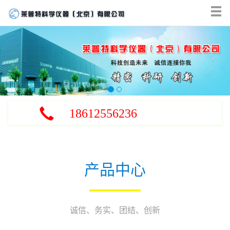
Tog
nav
‹
›
18612556236
产品中心
诚信、务实、团结、创新